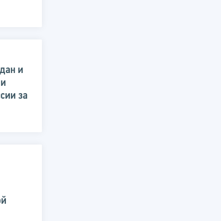
дан и
ии
сии за
ой