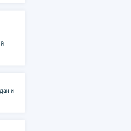
ой
дан и