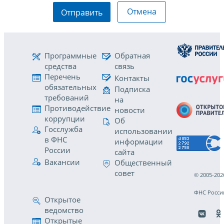
Отмена
Отправить
Программные
Обратная
средства
связь
Перечень
Контакты
обязательных
Подписка
требований
на
Противодействие
новости
коррупции
Об
Госслужба
использовании
в ФНС
информации
России
сайта
Вакансии
Общественный
совет
© 2005-202
ФНС Росси
Открытое
ведомство
Открытые