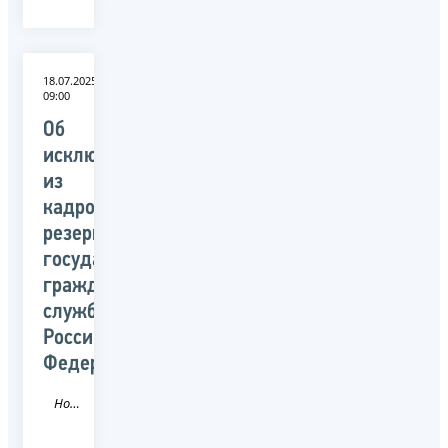
18.07.2025
09:00
Об
исключении
из
кадрового
резерва
государственной
гражданской
службы
Российской
Федерации
Новость