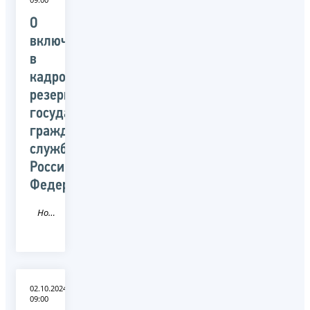
О
включении
в
кадровый
резерв
государственной
гражданской
службы
Российской
Федерации
Новость
02.10.2024
09:00