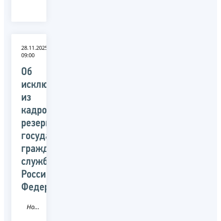
28.11.2025
09:00
Об
исключении
из
кадрового
резерва
государственной
гражданской
службы
Российской
Федерации
Новость