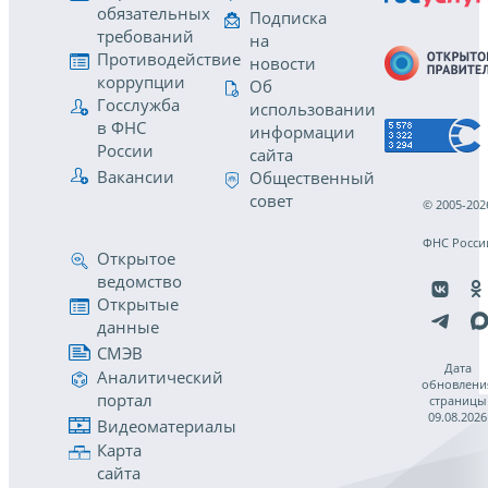
обязательных
Подписка
требований
на
Противодействие
новости
коррупции
Об
Госслужба
использовании
в ФНС
информации
России
сайта
Вакансии
Общественный
совет
© 2005-202
ФНС Росси
Открытое
ведомство
Открытые
данные
СМЭВ
Дата
Аналитический
обновлени
портал
страницы
09.08.2026
Видеоматериалы
Карта
сайта