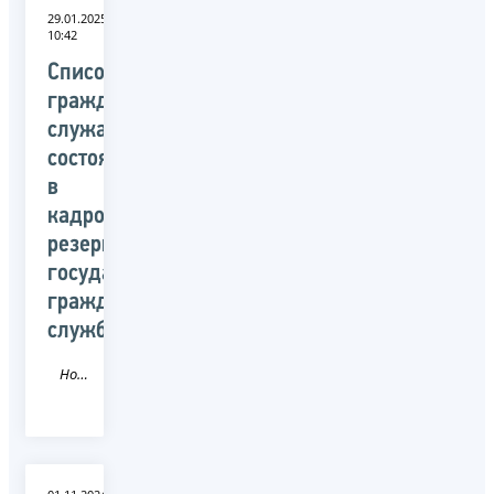
29.01.2025
10:42
Cписок
гражданских
служащих,
состоящих
в
кадровом
резерве
государственной
гражданской
службы
Новость