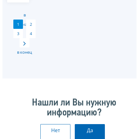
в
1
начало
2
3
4
в конец
Нашли ли Вы нужную
информацию?
Нет
Да