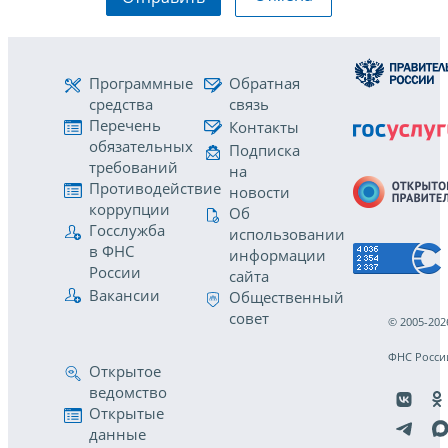
Программные
Обратная
средства
связь
Перечень
Контакты
обязательных
Подписка
требований
на
Противодействие
новости
коррупции
Об
Госслужба
использовании
в ФНС
информации
России
сайта
Вакансии
Общественный
совет
© 2005-202
ФНС Росси
Открытое
ведомство
Открытые
данные