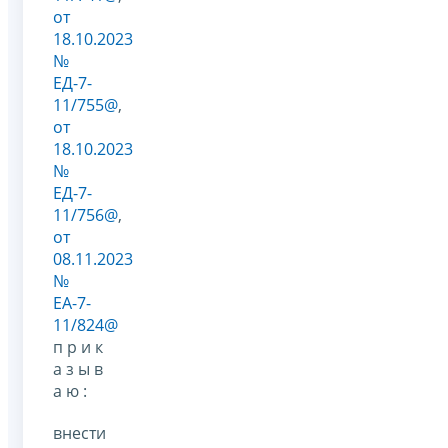
от
18.10.2023
№
ЕД-7-
11/755@
,
от
18.10.2023
№
ЕД-7-
11/756@
,
от
08.11.2023
№
ЕА-7-
11/824@
п р и к
а з ы в
а ю :
внести