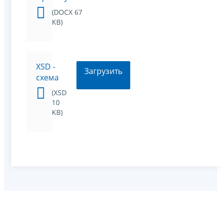
(DOCX 67
KB)
XSD -
Загрузить
схема
(XSD
10
KB)