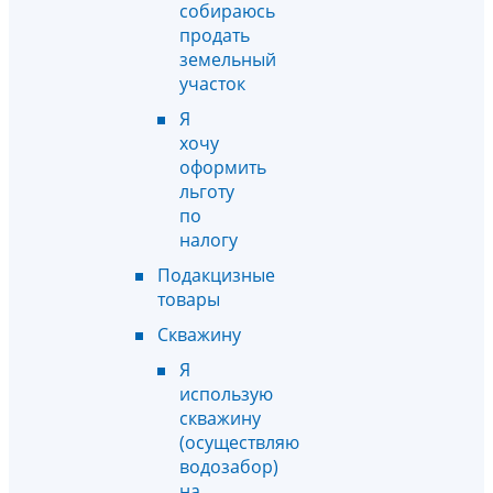
собираюсь
продать
земельный
участок
Я
хочу
оформить
льготу
по
налогу
Подакцизные
товары
Скважину
Я
использую
скважину
(осуществляю
водозабор)
на