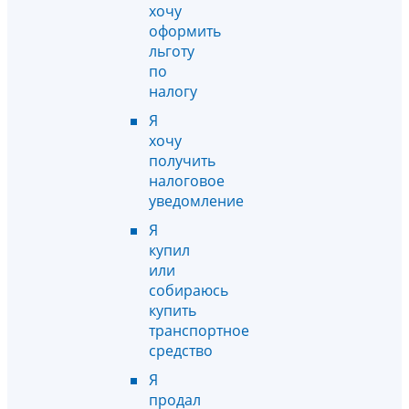
хочу
оформить
льготу
по
налогу
Я
хочу
получить
налоговое
уведомление
Я
купил
или
собираюсь
купить
транспортное
средство
Я
продал