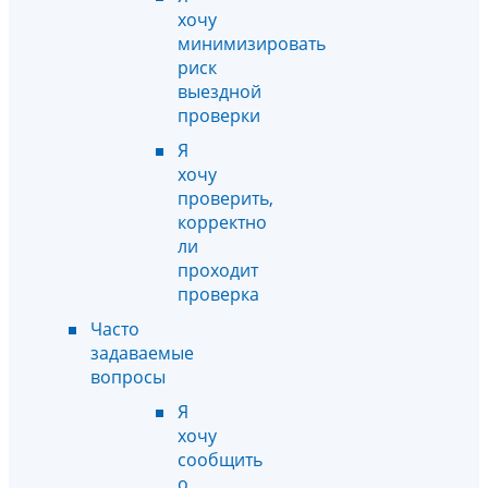
хочу
минимизировать
риск
выездной
проверки
Я
хочу
проверить,
корректно
ли
проходит
проверка
Часто
задаваемые
вопросы
Я
хочу
сообщить
о