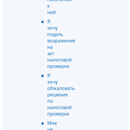
к
ней
Я
хочу
подать
возражения
на
акт
налоговой
проверки
Я
хочу
обжаловать
решение
по
налоговой
проверке
Мне
не