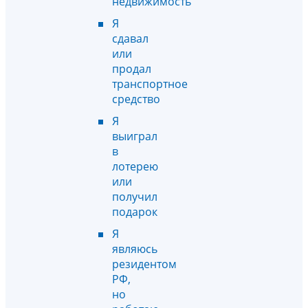
недвижимость
Я
сдавал
или
продал
транспортное
средство
Я
выиграл
в
лотерею
или
получил
подарок
Я
являюсь
резидентом
РФ,
но