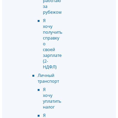
работаю
за
рубежом
Я
хочу
получить
справку
о
своей
зарплате
(2-
НДФЛ)
Личный
транспорт
Я
хочу
уплатить
налог
Я