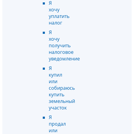
Я
хочу
уплатить
налог
Я
хочу
получить
налоговое
уведомление
Я
купил
или
собираюсь
купить
земельный
участок
Я
продал
или