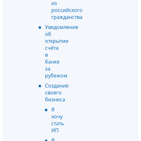
из
российского
гражданства
Уведомление
об
открытии
счёта
в
банке
за
рубежом
Создание
своего
бизнеса
Я
хочу
стать
ИП
Я