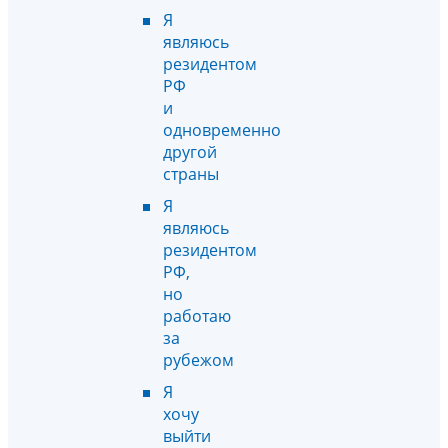
Я
являюсь
резидентом
РФ
и
одновременно
другой
страны
Я
являюсь
резидентом
РФ,
но
работаю
за
рубежом
Я
хочу
выйти