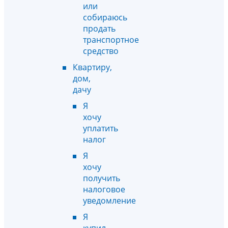
или
собираюсь
продать
транспортное
средство
Квартиру,
дом,
дачу
Я
хочу
уплатить
налог
Я
хочу
получить
налоговое
уведомление
Я
купил