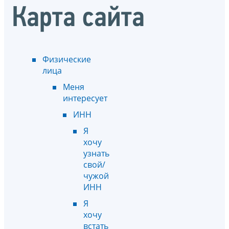
Карта сайта
Физические
лица
Меня
интересует
ИНН
Я
хочу
узнать
свой/
чужой
ИНН
Я
хочу
встать