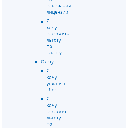
основании
лицензии
Я
хочу
оформить
льготу
по
налогу
Охоту
Я
хочу
уплатить
сбор
Я
хочу
оформить
льготу
по