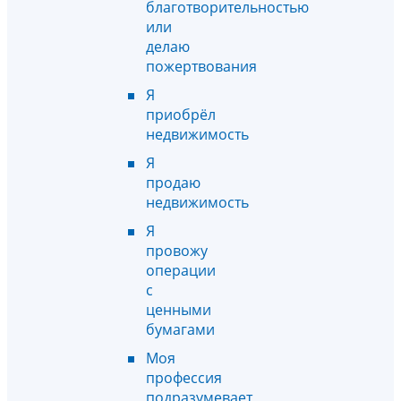
благотворительностью
или
делаю
пожертвования
Я
приобрёл
недвижимость
Я
продаю
недвижимость
Я
провожу
операции
с
ценными
бумагами
Моя
профессия
подразумевает