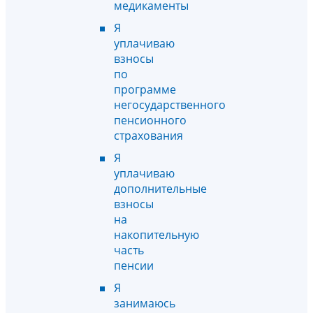
медикаменты
Я
уплачиваю
взносы
по
программе
негосударственного
пенсионного
страхования
Я
уплачиваю
дополнительные
взносы
на
накопительную
часть
пенсии
Я
занимаюсь