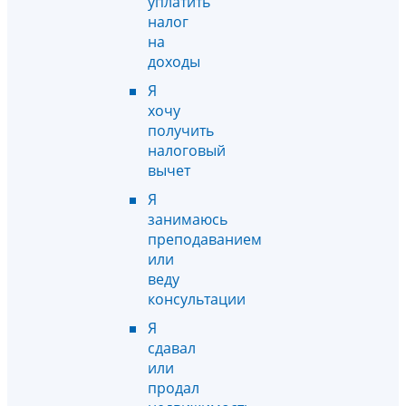
уплатить
налог
на
доходы
Я
хочу
получить
налоговый
вычет
Я
занимаюсь
преподаванием
или
веду
консультации
Я
сдавал
или
продал