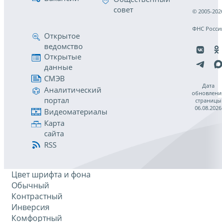
совет
© 2005-202
ФНС Росси
Открытое
ведомство
Открытые
данные
СМЭВ
Дата
Аналитический
обновлени
портал
страницы
06.08.2026
Видеоматериалы
Карта
сайта
RSS
Цвет шрифта и фона
Обычный
Контрастный
Инверсия
Комфортный