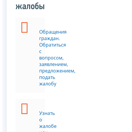
жалобы
Обращения
граждан.
Обратиться
с
вопросом,
заявлением,
предложением,
подать
жалобу
Узнать
о
жалобе