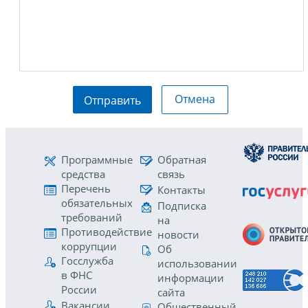
Отмена
Отправить
Программные
Обратная
средства
связь
Перечень
Контакты
обязательных
Подписка
требований
на
Противодействие
новости
коррупции
Об
Госслужба
использовании
в ФНС
информации
России
сайта
Вакансии
Общественный