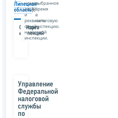
номер,
выбранное
Липецкая
адрес
время
область
):
и
в
реквизиты
налоговую
своей
инспекцию.
Список
Карта
налоговой
инспекций
инспекции.
Управление
Федеральной
налоговой
службы
по