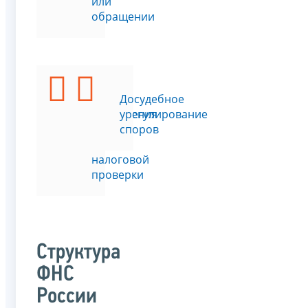
или
обращении
Подать
Досудебное
возражения
урегулирование
на
споров
акт
налоговой
проверки
Структура
ФНС
России