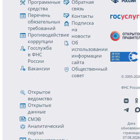
Программные
Обратная
средства
связь
Перечень
Контакты
обязательных
Подписка
требований
на
Противодействие
новости
коррупции
Об
Госслужба
использовании
в ФНС
информации
России
сайта
Вакансии
Общественный
совет
© 2005-202
ФНС Росси
Открытое
ведомство
Открытые
данные
СМЭВ
Дата
Аналитический
обновлени
портал
страницы
07.08.2026
Видеоматериалы