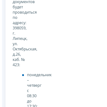
документов
будет
проводиться
по
адресу:
398059,
г.
Липецк,
ул.
Октябрьская,
д.26,
каб. №
423:
понедельник
–
четверг
с
08:30
до
17:30;