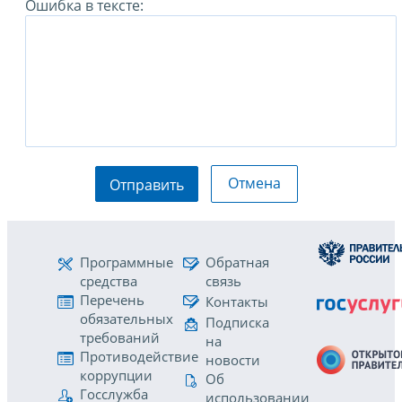
Ошибка в тексте:
Отмена
Отправить
Программные
Обратная
средства
связь
Перечень
Контакты
обязательных
Подписка
требований
на
Противодействие
новости
коррупции
Об
Госслужба
использовании