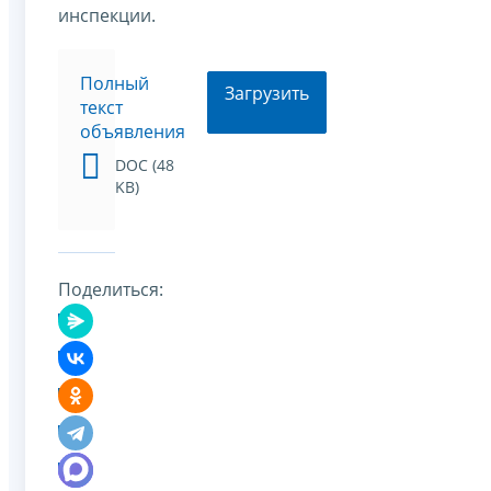
инспекции.
Полный
Загрузить
текст
объявления
DOC (48
KB)
Поделиться: