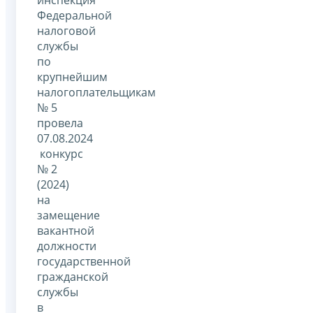
инспекция
Федеральной
налоговой
службы
по
крупнейшим
налогоплательщикам
№ 5
провела
07.08.2024
конкурс
№ 2
(2024)
на
замещение
вакантной
должности
государственной
гражданской
службы
в