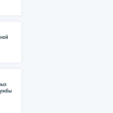
нной
ных
лужбы