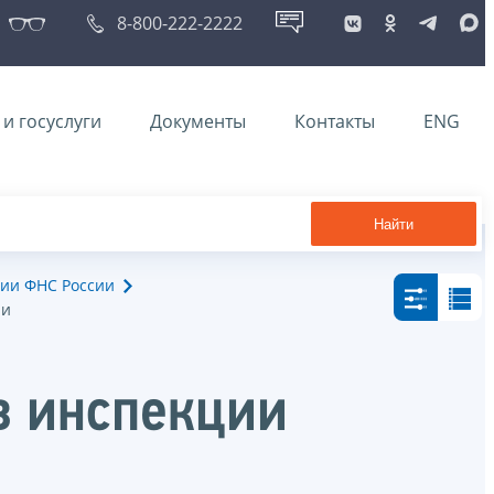
8-800-222-2222
и госуслуги
Документы
Контакты
ENG
Найти
ии ФНС России
ии
в инспекции