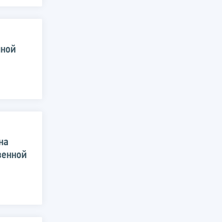
нной
на
венной