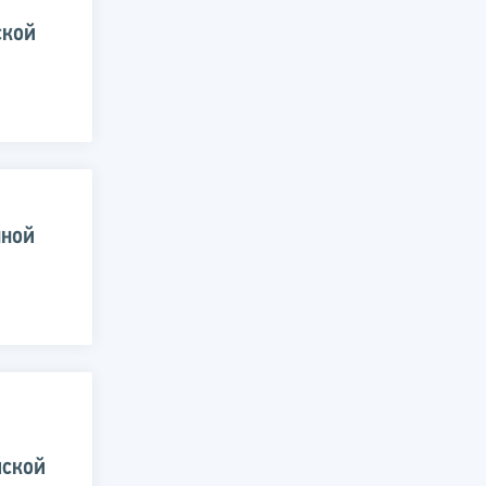
ской
нной
йской