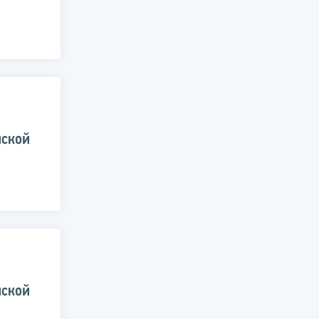
йской
йской