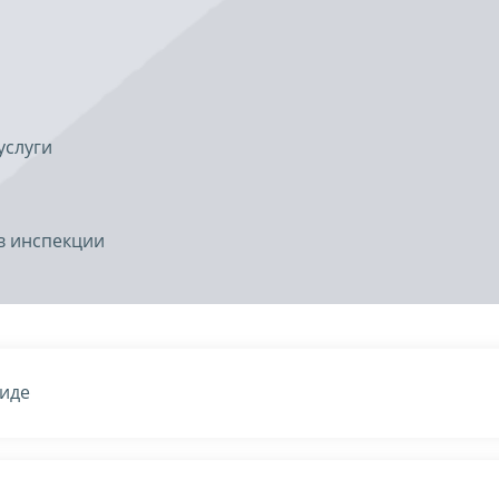
услуги
в инспекции
виде