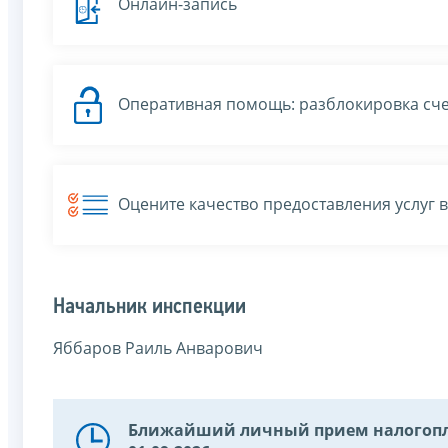
Онлайн-запись
Оперативная помощь: разблокировка сче
Оцените качество предоставления услуг 
Начальник инспекции
Яббаров Раиль Анварович
Ближайший личный прием налогопл