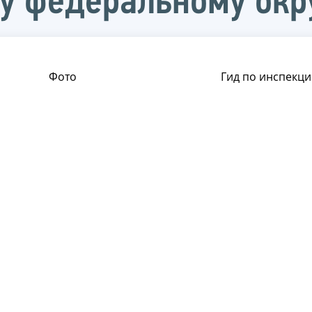
у федеральному окр
Фото
Гид по инспекци