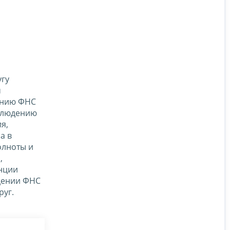
гу
м
ению ФНС
облюдению
я,
а в
олноты и
,
енции
едении ФНС
руг.