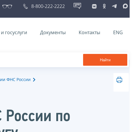
8-800-222-2222
и госуслуги
Документы
Контакты
ENG
Найти
ии ФНС России
 России по