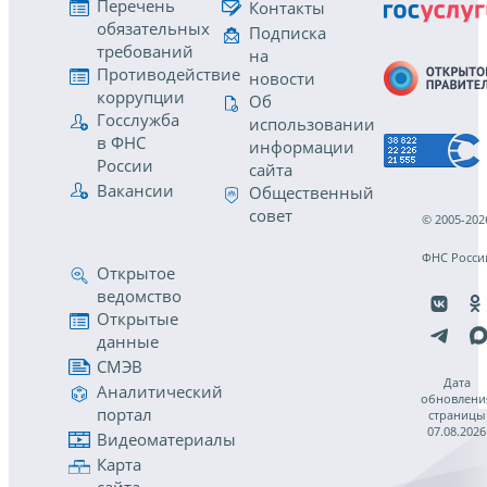
Перечень
Контакты
обязательных
Подписка
требований
на
Противодействие
новости
коррупции
Об
Госслужба
использовании
в ФНС
информации
России
сайта
Вакансии
Общественный
совет
© 2005-202
ФНС Росси
Открытое
ведомство
Открытые
данные
СМЭВ
Дата
Аналитический
обновлени
портал
страницы
07.08.2026
Видеоматериалы
Карта