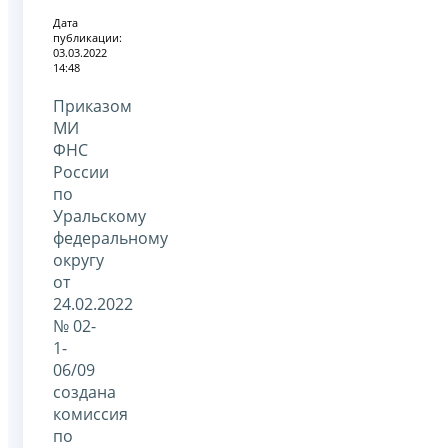
Дата
публикации:
03.03.2022
14:48
Приказом
МИ
ФНС
России
по
Уральскому
федеральному
округу
от
24.02.2022
№ 02-
1-
06/09
создана
комиссия
по