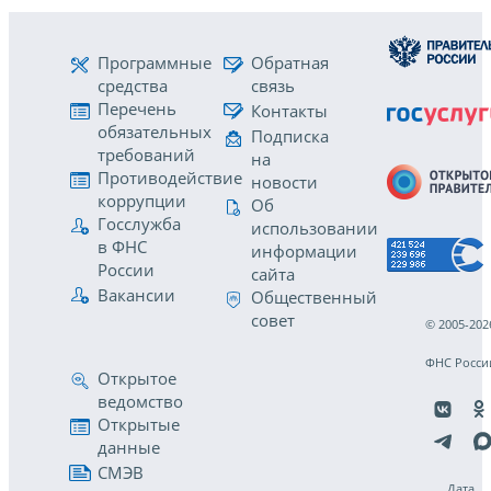
Программные
Обратная
средства
связь
Перечень
Контакты
обязательных
Подписка
требований
на
Противодействие
новости
коррупции
Об
Госслужба
использовании
в ФНС
информации
России
сайта
Вакансии
Общественный
совет
© 2005-202
ФНС Росси
Открытое
ведомство
Открытые
данные
СМЭВ
Дата