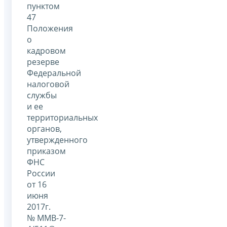
пунктом
47
Положения
о
кадровом
резерве
Федеральной
налоговой
службы
и ее
территориальных
органов,
утвержденного
приказом
ФНС
России
от 16
июня
2017г.
№ ММВ-7-