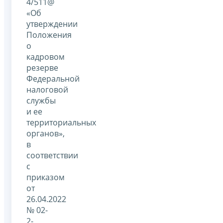
4/511@
«Об
утверждении
Положения
о
кадровом
резерве
Федеральной
налоговой
службы
и ее
территориальных
органов»,
в
соответствии
с
приказом
от
26.04.2022
№ 02-
2-