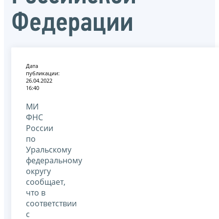
Федерации
Дата
публикации:
26.04.2022
16:40
МИ
ФНС
России
по
Уральскому
федеральному
округу
сообщает,
что в
соответствии
с