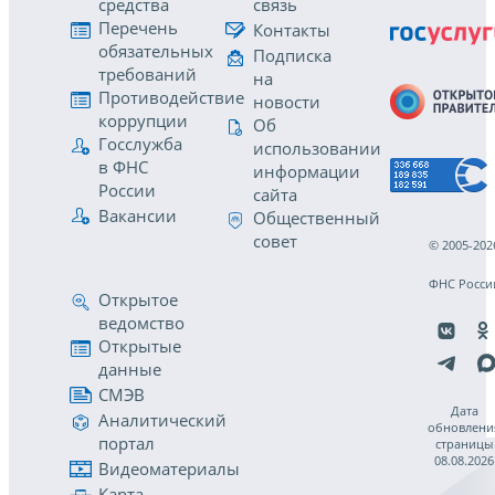
средства
связь
Перечень
Контакты
обязательных
Подписка
требований
на
Противодействие
новости
коррупции
Об
Госслужба
использовании
в ФНС
информации
России
сайта
Вакансии
Общественный
совет
© 2005-202
ФНС Росси
Открытое
ведомство
Открытые
данные
СМЭВ
Дата
Аналитический
обновлени
портал
страницы
08.08.2026
Видеоматериалы
Карта