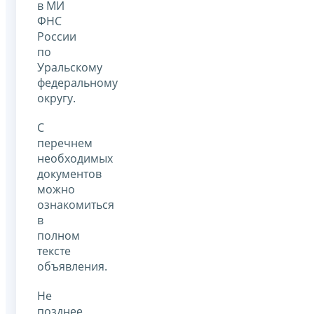
в МИ
ФНС
России
по
Уральскому
федеральному
округу.
С
перечнем
необходимых
документов
можно
ознакомиться
в
полном
тексте
объявления.
Не
позднее,