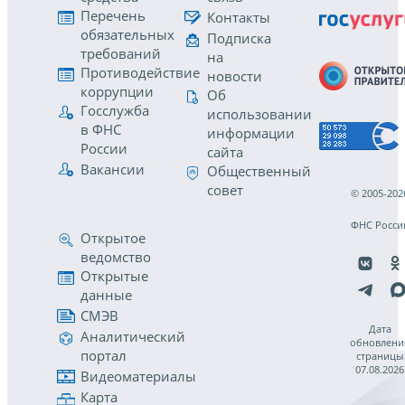
Перечень
Контакты
обязательных
Подписка
требований
на
Противодействие
новости
коррупции
Об
Госслужба
использовании
в ФНС
информации
России
сайта
Вакансии
Общественный
совет
© 2005-202
ФНС Росси
Открытое
ведомство
Открытые
данные
СМЭВ
Дата
Аналитический
обновлени
портал
страницы
07.08.2026
Видеоматериалы
Карта