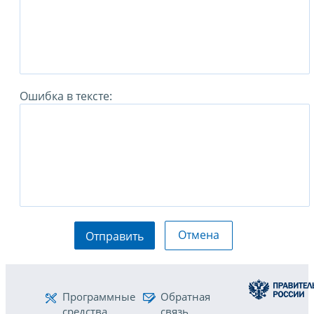
Ошибка в тексте:
Отмена
Отправить
Программные
Обратная
средства
связь