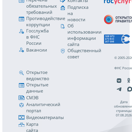
Контакты
обязательных
Подписка
требований
на
Противодействие
новости
коррупции
Об
Госслужба
использовании
в ФНС
информации
России
сайта
Вакансии
Общественный
совет
© 2005-202
ФНС Росси
Открытое
ведомство
Открытые
данные
СМЭВ
Дата
Аналитический
обновлени
портал
страницы
07.08.2026
Видеоматериалы
Карта
сайта