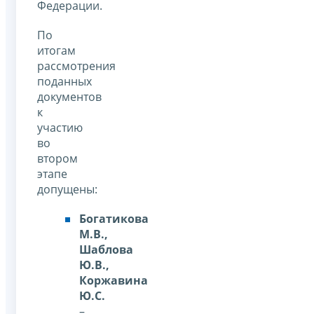
Федерации.
По
итогам
рассмотрения
поданных
документов
к
участию
во
втором
этапе
допущены:
Богатикова
М.В.,
Шаблова
Ю.В.,
Коржавина
Ю.С.
–