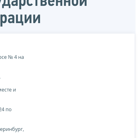
ударственной
ерации
рсе № 4 на
.
месте и
24 по
теринбург,