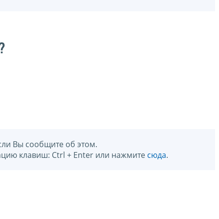
?
сли Вы сообщите об этом.
цию клавиш: Ctrl + Enter или нажмите
сюда
.