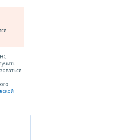
тся
ФНС
лучить
зоваться
ого
ческой