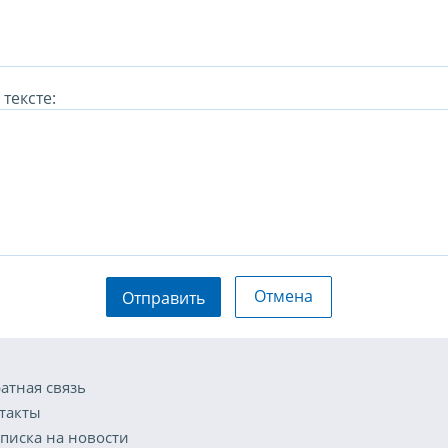
тексте:
Отмена
Отправить
атная связь
такты
писка на новости