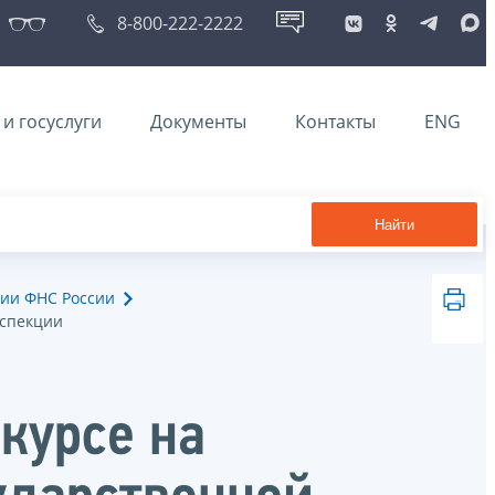
8-800-222-2222
и госуслуги
Документы
Контакты
ENG
Найти
ии ФНС России
нспекции
курсе на