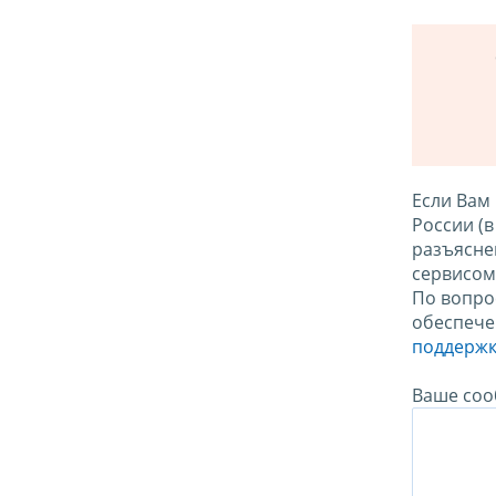
Если Вам
России (
разъясне
сервисо
По вопро
обеспече
поддержк
Ваше соо