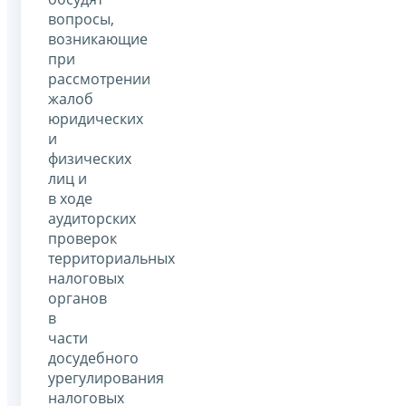
вопросы,
возникающие
при
рассмотрении
жалоб
юридических
и
физических
лиц и
в ходе
аудиторских
проверок
территориальных
налоговых
органов
в
части
досудебного
урегулирования
налоговых