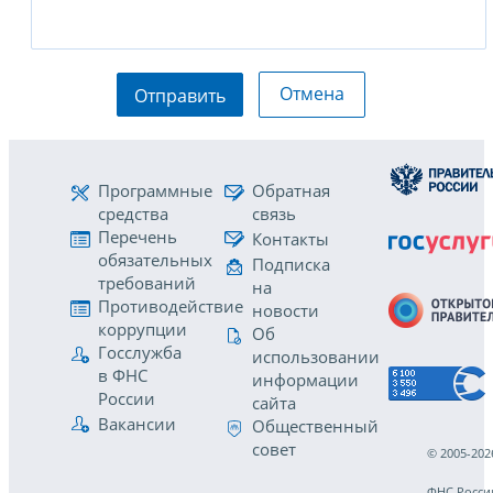
Отмена
Отправить
Программные
Обратная
средства
связь
Перечень
Контакты
обязательных
Подписка
требований
на
Противодействие
новости
коррупции
Об
Госслужба
использовании
в ФНС
информации
России
сайта
Вакансии
Общественный
совет
© 2005-202
ФНС Росси