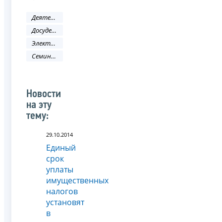
Деятельность ФНС
Досудебное урегулирование налоговых споров
Электронные услуги
Семинар
Новости
на эту
тему:
29.10.2014
Единый
срок
уплаты
имущественных
налогов
установят
в