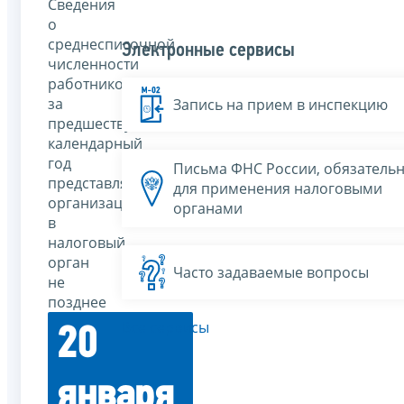
Сведения
о
среднесписочной
Электронные сервисы
численности
работников
за
Запись на прием в инспекцию
предшествующий
календарный
год
Письма ФНС России, обязатель
представляются
для применения налоговыми
организациями
органами
в
налоговый
орган
Часто задаваемые вопросы
не
позднее
Все сервисы
20
января