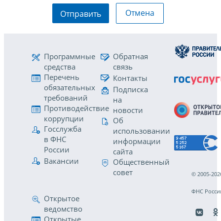
Отмена
Отправить
Программные
Обратная
средства
связь
Перечень
Контакты
обязательных
Подписка
требований
на
Противодействие
новости
коррупции
Об
Госслужба
использовании
в ФНС
информации
России
сайта
Вакансии
Общественный
совет
© 2005-202
ФНС Росси
Открытое
ведомство
Открытые