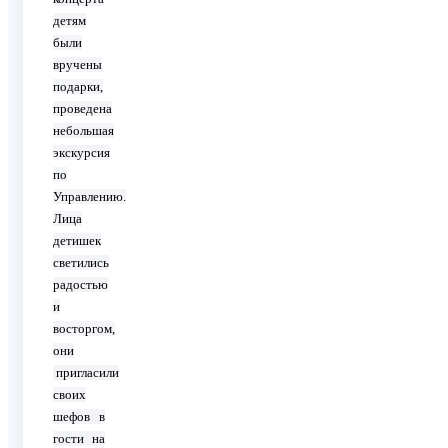
детям
были
вручены
подарки,
проведена
небольшая
экскурсия
по
Управлению.
Лица
детишек
светились
радостью
и
восторгом,
они
пригласили
своих
шефов в
гости на