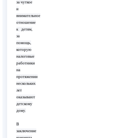
за чуткое
и
внимательное
отношение
к детям,
за
помощь,
которую
налоговые
работники
на
протяжении
нескольких
лет
оказывают
детскому
дому.
В
заключение
концерта