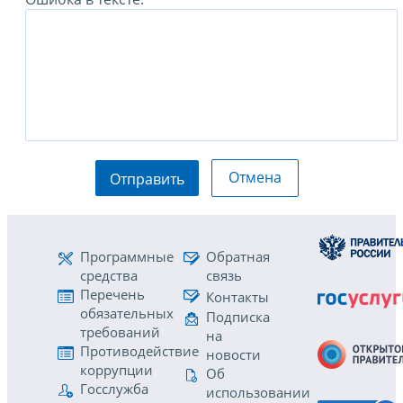
Отмена
Отправить
Программные
Обратная
средства
связь
Перечень
Контакты
обязательных
Подписка
требований
на
Противодействие
новости
коррупции
Об
Госслужба
использовании