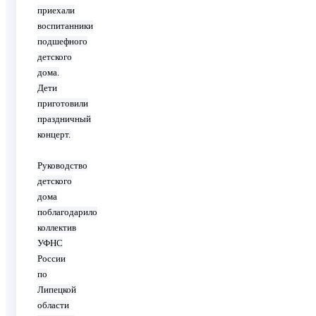
приехали
воспитанники
подшефного
детского
дома.
Дети
приготовили
праздничный
концерт.
Руководство
детского
дома
поблагодарило
коллектив
УФНС
России
по
Липецкой
области