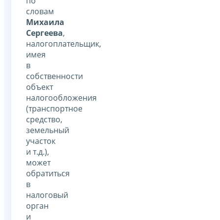
по
словам
Михаила
Сергеева
,
налогоплательщик,
имея
в
собственности
объект
налогообложения
(транспортное
средство,
земельный
участок
и т.д.),
может
обратиться
в
налоговый
орган
и