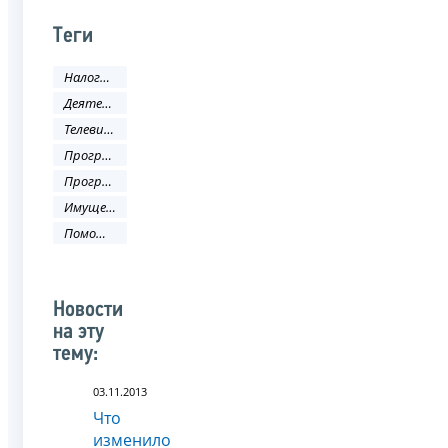
Теги
Налоги и сборы
Деятельность ФНС
Телевидение
Программа
Программа налоги
Имущественные налоги
Помощь налогоплательщику
Новости
на эту
тему:
03.11.2013
Что
изменило