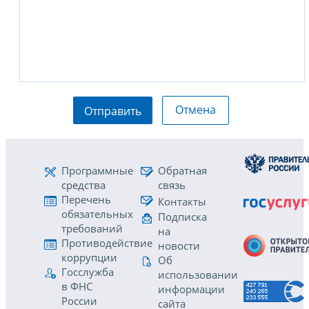
Отмена
Отправить
Программные
Обратная
средства
связь
Перечень
Контакты
обязательных
Подписка
требований
на
Противодействие
новости
коррупции
Об
Госслужба
использовании
в ФНС
информации
России
сайта