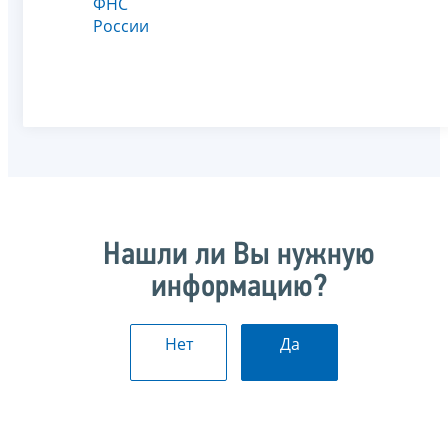
ФНС
России
Нашли ли Вы нужную
информацию?
Нет
Да