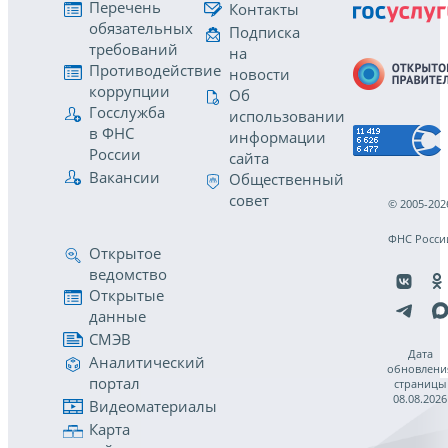
Перечень
Контакты
обязательных
Подписка
требований
на
Противодействие
новости
коррупции
Об
Госслужба
использовании
в ФНС
информации
России
сайта
Вакансии
Общественный
совет
© 2005-202
ФНС Росси
Открытое
ведомство
Открытые
данные
СМЭВ
Дата
Аналитический
обновлени
портал
страницы
08.08.2026
Видеоматериалы
Карта