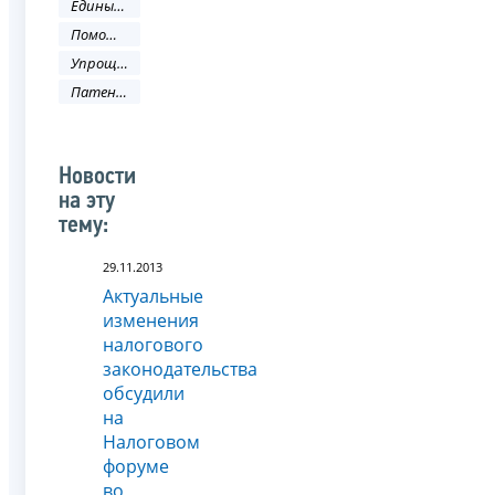
Единый налог на вменённый доход
Помощь налогоплательщику
Упрощенная система налогооблажения
Патентная система налогообложения
Новости
на эту
тему:
29.11.2013
Актуальные
изменения
налогового
законодательства
обсудили
на
Налоговом
форуме
во