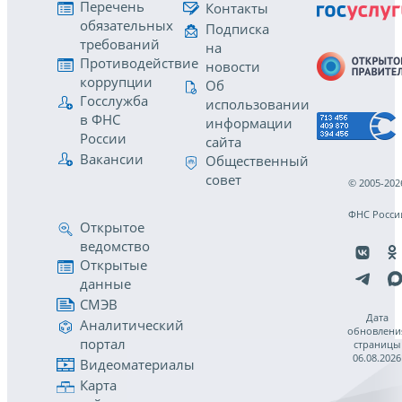
Перечень
Контакты
обязательных
Подписка
требований
на
Противодействие
новости
коррупции
Об
Госслужба
использовании
в ФНС
информации
России
сайта
Вакансии
Общественный
совет
© 2005-202
ФНС Росси
Открытое
ведомство
Открытые
данные
СМЭВ
Дата
Аналитический
обновлени
портал
страницы
06.08.2026
Видеоматериалы
Карта