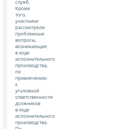
служб.
Кроме
того,
участники
рассмотрели
проблемные
вопросы,
возникающие
в ходе
исполнительного
производства,
по
привлечению
к
уголовной
ответственности
должников
в ходе
исполнительного
производства.
По