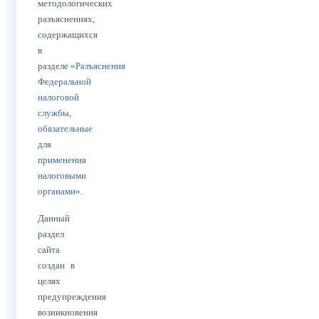
методологических
разъяснениях,
содержащихся
в
разделе
«Разъяснения
Федеральной
налоговой
службы,
обязательные
для
применения
налоговыми
органами»
.
Данный
раздел
сайта
создан в
целях
предупреждения
возникновения