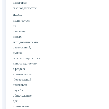
налоговом
законодательстве.
Чтобы
подписаться
на
рассылку
новых
методологических
разъяснений,
нужно
зарегистрироваться
непосредственно
в разделе
«Разъяснения
Федеральной
налоговой
службы,
обязательные
для
применения