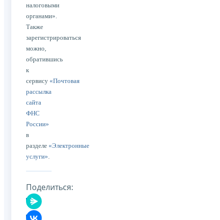
налоговыми
органами».
Также
зарегистрироваться
можно,
обратившись
к
сервису
«Почтовая
рассылка
сайта
ФНС
России»
в
разделе
«Электронные
услуги»
.
Поделиться: