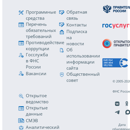
Программные
Обратная
средства
связь
Перечень
Контакты
обязательных
Подписка
требований
на
Противодействие
новости
коррупции
Об
Госслужба
использовании
в ФНС
информации
России
сайта
Вакансии
Общественный
совет
© 2005-202
ФНС Росси
Открытое
ведомство
Открытые
данные
СМЭВ
Дата
Аналитический
обновлени