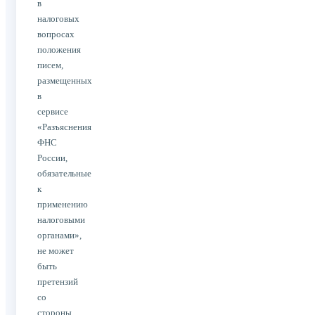
в
налоговых
вопросах
положения
писем,
размещенных
в
сервисе
«Разъяснения
ФНС
России,
обязательные
к
применению
налоговыми
органами»,
не может
быть
претензий
со
стороны