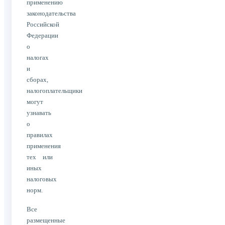
применению
законодательства
Российской
Федерации
о
налогах
и
сборах,
налогоплательщики
могут
узнавать
о
правилах
применения
тех или
иных
налоговых
норм.
Все
размещенные