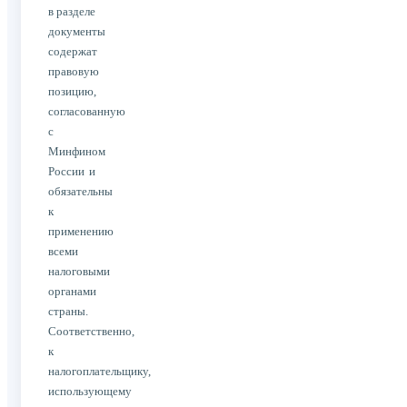
в разделе
документы
содержат
правовую
позицию,
согласованную
с
Минфином
России и
обязательны
к
применению
всеми
налоговыми
органами
страны.
Соответственно,
к
налогоплательщику,
использующему