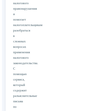
налогового
правонарушения
и
помогает
налогоплательщикам
разобраться
в
сложных
вопросах
применения
налогового
законодательства.
С
помощью
сервиса,
который
содержит
разъяснительные
письма
по