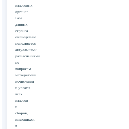
налоговых
органов.
База
данных
сервиса
еженедельно
пополняется
актуальными
разъяснениями
по
вопросам
методологии
исчисления
и уплаты
всех
налогов
и
сборов,
имеющихся
в