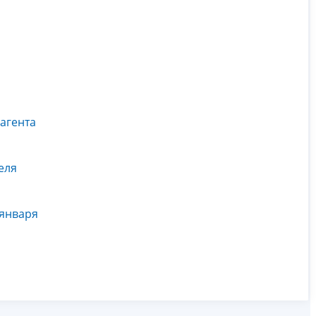
агента
еля
 января