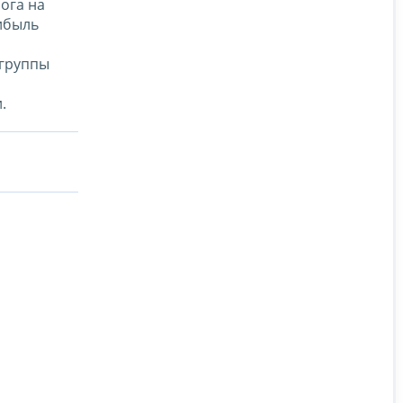
ога на
ибыль
 группы
.