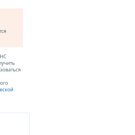
тся
ФНС
лучить
зоваться
ого
ческой