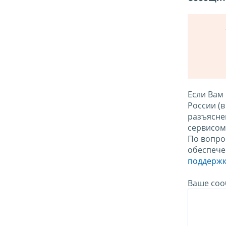
Если Вам
России (
разъясне
сервисо
По вопро
обеспече
поддержк
Ваше соо