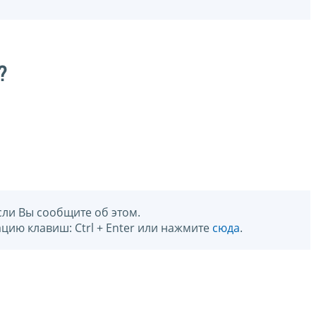
?
сли Вы сообщите об этом.
цию клавиш: Ctrl + Enter или нажмите
сюда
.