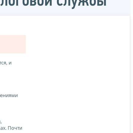
алоговой службы
ся, и
нениями
,
ах. Почти