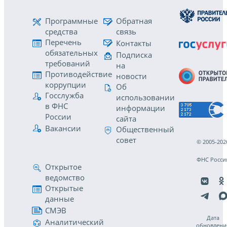
Программные
Обратная
средства
связь
Перечень
Контакты
обязательных
Подписка
требований
на
Противодействие
новости
коррупции
Об
Госслужба
использовании
в ФНС
информации
России
сайта
Вакансии
Общественный
совет
© 2005-202
ФНС Росси
Открытое
ведомство
Открытые
данные
СМЭВ
Дата
Аналитический
обновлени