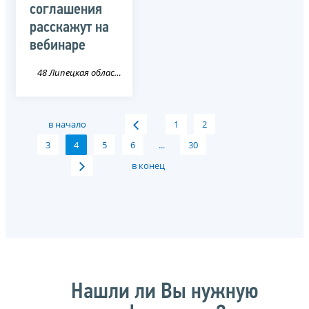
соглашения
расскажут на
вебинаре
48 Липецкая область
в начало
1
2
3
4
5
6
...
30
в конец
Нашли ли Вы нужную