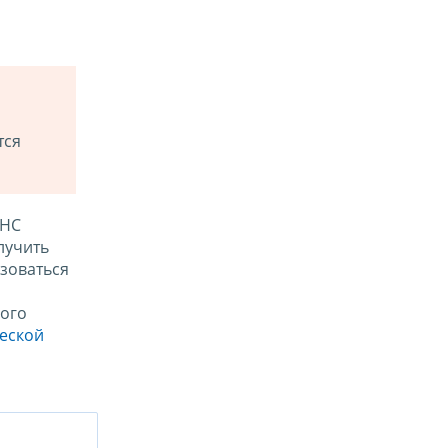
тся
ФНС
лучить
зоваться
ого
ческой