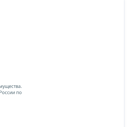
мущества.
 России по