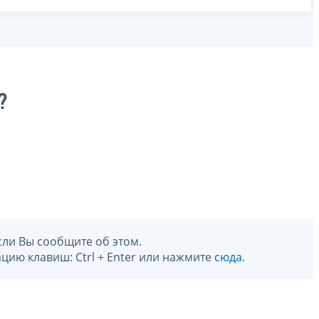
?
сли Вы сообщите об этом.
цию клавиш: Ctrl + Enter или нажмите
сюда
.