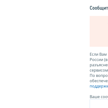
Сообщит
Если Вам
России (
разъясне
сервисо
По вопро
обеспече
поддержк
Ваше соо