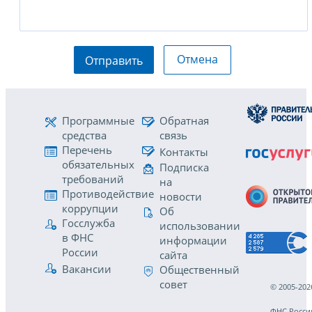
Отмена
Отправить
Программные
Обратная
средства
связь
Перечень
Контакты
обязательных
Подписка
требований
на
Противодействие
новости
коррупции
Об
Госслужба
использовании
в ФНС
информации
России
сайта
Вакансии
Общественный
совет
© 2005-202
ФНС Росси