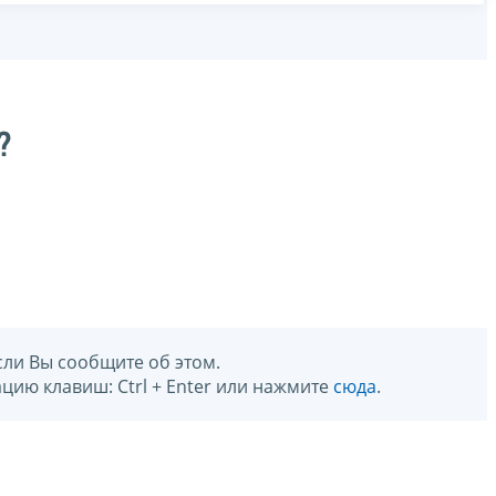
?
сли Вы сообщите об этом.
цию клавиш: Ctrl + Enter или нажмите
сюда
.