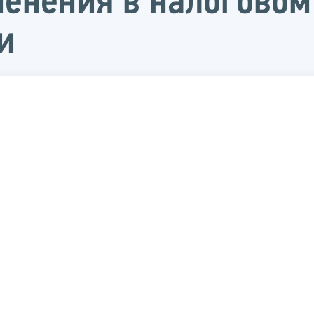
енения в налоговом
и