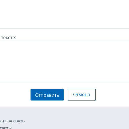
тексте:
Отмена
Отправить
атная связь
такты