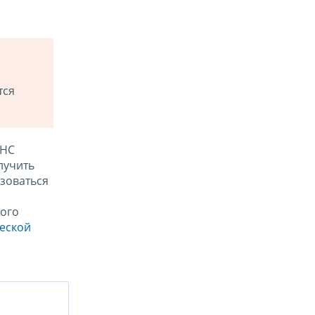
тся
ФНС
лучить
зоваться
ого
ческой