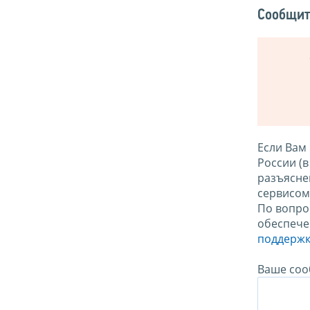
Сообщит
Если Вам
России (
разъясне
сервисо
По вопро
обеспече
поддержк
Ваше соо