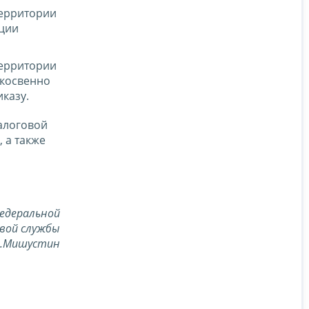
территории
ации
территории
 косвенно
казу.
алоговой
 а также
едеральной
вой службы
В.Мишустин