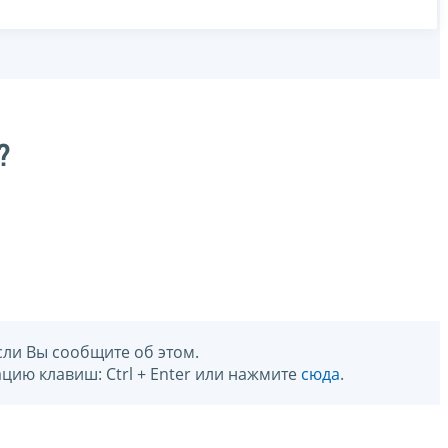
?
сли Вы сообщите об этом.
цию клавиш: Ctrl + Enter или нажмите
сюда
.