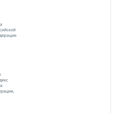
а
ссийской
едерации
я
декс
ых
ерации,