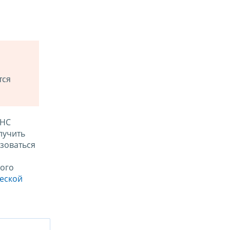
тся
ФНС
лучить
зоваться
ого
ческой