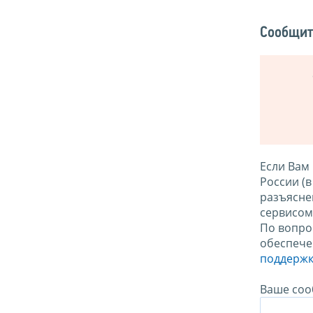
Сообщит
Если Вам
России (
разъясне
сервисо
По вопро
обеспече
поддержк
Ваше соо