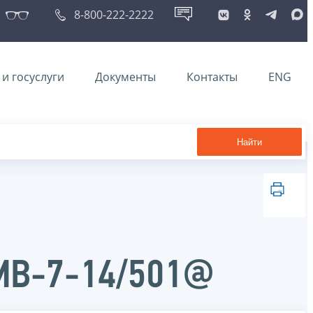
8-800-222-2222
и госуслуги
Документы
Контакты
ENG
Найти
ММВ-7-14/501@