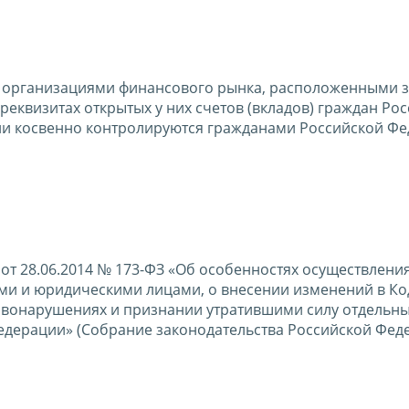
организациями финансового рынка, расположенными з
еквизитах открытых у них счетов (вкладов) граждан Ро
ли косвенно контролируются гражданами Российской Ф
 от 28.06.2014 № 173-ФЗ «Об особенностях осуществлени
и и юридическими лицами, о внесении изменений в Ко
авонарушениях и признании утратившими силу отдельн
едерации» (Собрание законодательства Российской Фед