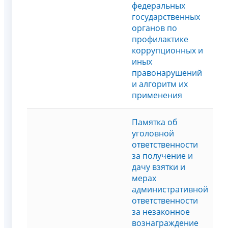
федеральных
государственных
органов по
профилактике
коррупционных и
иных
правонарушений
и алгоритм их
применения
Памятка об
уголовной
ответственности
за получение и
дачу взятки и
мерах
административной
ответственности
за незаконное
вознаграждение