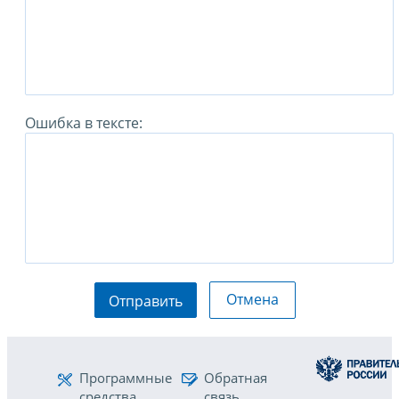
Ошибка в тексте:
Отмена
Отправить
Программные
Обратная
средства
связь