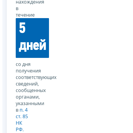
нахождения
в
течение
5
дней
со дня
получения
соответствующих
сведений,
сообщенных
органами,
указанными
в
п. 4
ст. 85
НК
РФ.