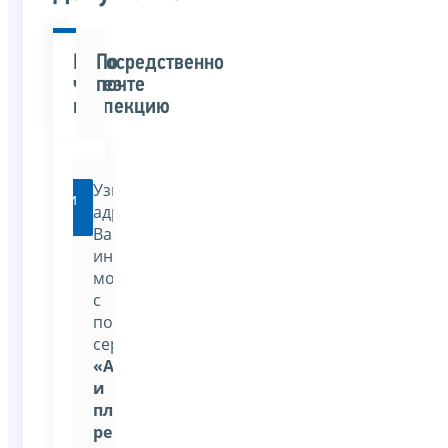
Непосредственно
По
через
почте
инспекцию
Узнать
Перейти
адрес
Вашей
инспекции
можно
с
помощью
сервиса:
«Адрес
и
платежные
реквизиты