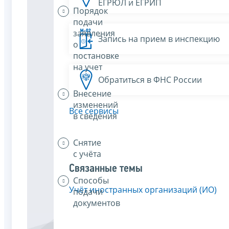
ЕГРЮЛ и ЕГРИП
Порядок
подачи
заявления
Запись на прием в инспекцию
о
постановке
на учет
Обратиться в ФНС России
Внесение
изменений
Все сервисы
в сведения
Снятие
с учёта
Связанные темы
Способы
Учёт иностранных организаций (ИО)
подачи
документов