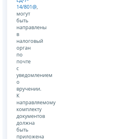
ЕД-7-
14/801@
,
могут
быть
направлены
в
налоговый
орган
по
почте
с
уведомлением
о
вручении.
К
направляемому
комплекту
документов
должна
быть
приложена