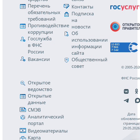
Перечень
Контакты
обязательных
Подписка
требований
на
Противодействие
новости
коррупции
Об
Госслужба
использовании
в ФНС
информации
России
сайта
Вакансии
Общественный
совет
© 2005-202
ФНС Росси
Открытое
ведомство
Открытые
данные
СМЭВ
Дата
Аналитический
обновлени
портал
страницы
29.05.2026
Видеоматериалы
Карта