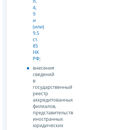
п.
4,
9
и
(или)
9.5
ст.
85
НК
РФ
;
внесения
сведений
в
государственный
реестр
аккредитованных
филиалов,
представительств
иностранных
юридических