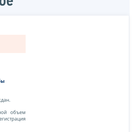
бе
бы
ждан.
ной объем
егистрация