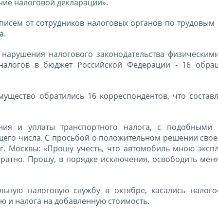
ние налоговой декларации».
писем от сотрудников налоговых органов по трудовым 
а.
 нарушения налогового законодательства физическим
налогов в бюджет Российской Федерации - 16 обра
ущество обратились 16 корреспондентов, что составл
ния и уплаты транспортного налога, с подобными
общего числа. С просьбой о положительном решении сво
 г. Москвы: «Прошу учесть, что автомобиль мною эксп
братно. Прошу, в порядке исключения, освободить мен
ьную налоговую службу в октябре, касались налог
лю и налога на добавленную стоимость.