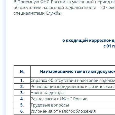
В Приемную ФНС России за указанный период вр
об отсутствии налоговой задолженности – 20 че
специалистами Службы.
о входящей корреспон
с 01 
№
Наименование тематики докуме
1.
Справка об отсутствии налоговой задол
2.
Регистрация юридических и физических 
3.
Налог на доходы
4.
Разногласия с ИФНС России
5.
Трудовые вопросы
6.
Уклонения от налогообложения