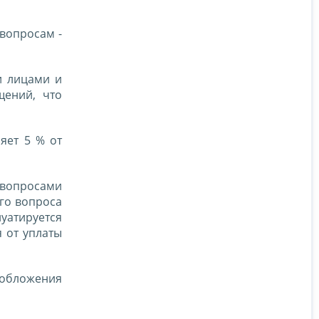
вопросам -
и лицами и
щений, что
яет 5 % от
 вопросами
его вопроса
луатируется
я от уплаты
ообложения