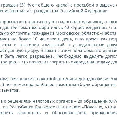
граждан (31 % от общего числа) с просьбой о выдаче 
ения выхода из гражданства Российской Федерации.
просов постановки на учет налогоплательщиков, а такж
данной тематике обратились 40 корреспондентов, что 
исьмо от группы граждан из Московской области: «Работ
мает не более 10 человек в день, в то время как пот
льства и внесения изменений в учредительные док
ет данную цифру. В связи с этим полагаем, что данна
ет быть легко разрешена. Необходимо выделить допо
трацию, – это позволит сократить очереди на подачу до
ам, связанным с налогообложением доходов физических
а. В почте месяца наиболее заметными были обращения
 вычетов.
е с решениями налоговых органов – 28 обращений (8 %
. из Республики Башкортостан пишет: «Полагаю, что я
верить законность и обоснованность привлечен