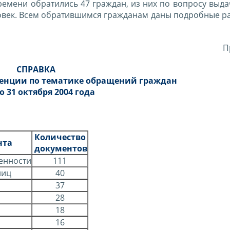
емени обратились 47 граждан, из них по вопросу выда
ловек. Всем обратившимся гражданам даны подробные р
П
СПРАВКА
денции по тематике обращений граждан
по 31 октября 2004 года
Количество
нта
документов
женности
111
лиц
40
37
28
18
16