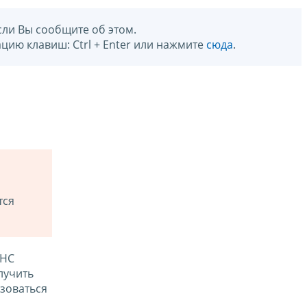
сли Вы сообщите об этом.
цию клавиш: Ctrl + Enter или нажмите
сюда
.
тся
ФНС
лучить
зоваться