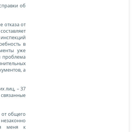
справки об
е отказа от
составляет
а инспекций
ребность в
ументы уже
я проблема
лнительных
кументов, а
 лиц, – 37
, связанные
 от общего
 незаконно
ия меня к