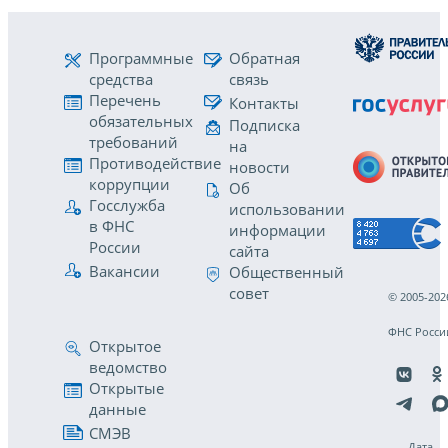
Программные
Обратная
средства
связь
Перечень
Контакты
обязательных
Подписка
требований
на
Противодействие
новости
коррупции
Об
Госслужба
использовании
в ФНС
информации
России
сайта
Вакансии
Общественный
совет
© 2005-202
ФНС Росси
Открытое
ведомство
Открытые
данные
СМЭВ
Дата