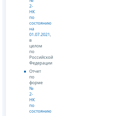
№
2-
НК
по
состоянию
на
01.07.2021
,
в
целом
по
Российской
Федерации
Отчет
по
форме
№
2-
НК
по
состоянию