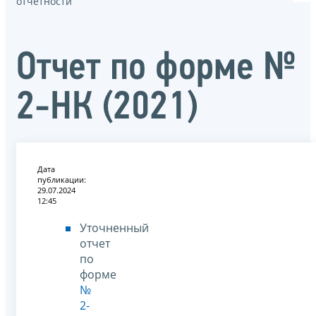
отчётности
Отчет по форме №
2-НК (2021)
Дата
публикации:
29.07.2024
12:45
Уточненный
отчет
по
форме
№
2-