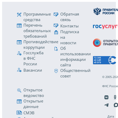
Программные
Обратная
средства
связь
Перечень
Контакты
обязательных
Подписка
требований
на
Противодействие
новости
коррупции
Об
Госслужба
использовании
в ФНС
информации
России
сайта
Вакансии
Общественный
совет
© 2005-202
ФНС Росси
Открытое
ведомство
Открытые
данные
СМЭВ
Дата