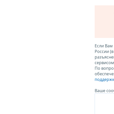
Если Вам
России (
разъясне
сервисо
По вопро
обеспече
поддержк
Ваше соо