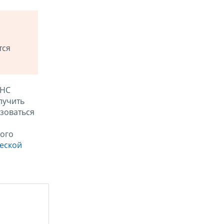
тся
ФНС
лучить
зоваться
ого
ческой