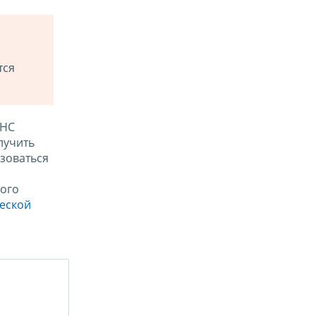
тся
ФНС
лучить
зоваться
ого
ческой