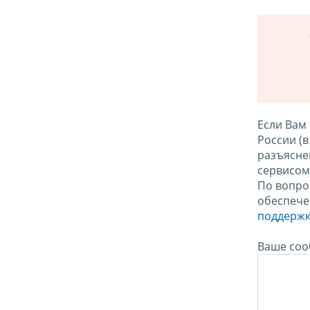
Если Вам
России (
разъясне
сервисо
По вопро
обеспече
поддержк
Ваше соо