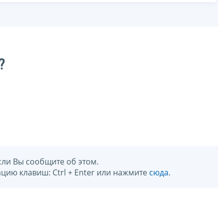
?
сли Вы сообщите об этом.
цию клавиш: Ctrl + Enter или нажмите
сюда
.