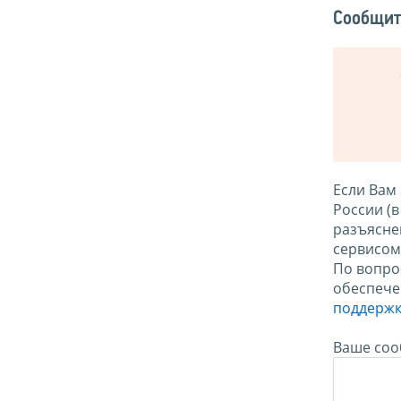
Сообщит
Если Вам
России (
разъясне
сервисо
По вопро
обеспече
поддержк
Ваше соо