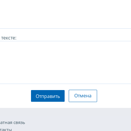
тексте:
Отмена
Отправить
атная связь
такты