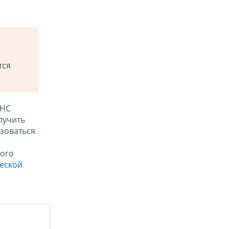
тся
ФНС
лучить
зоваться
ого
ческой