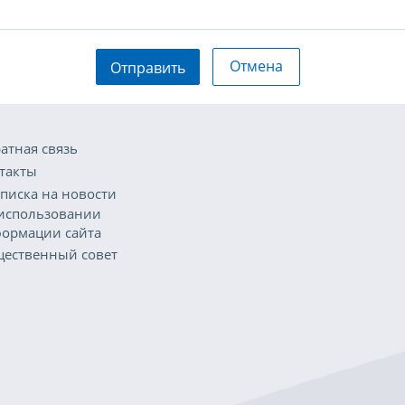
Отмена
Отправить
атная связь
такты
писка на новости
использовании
ормации сайта
ественный совет