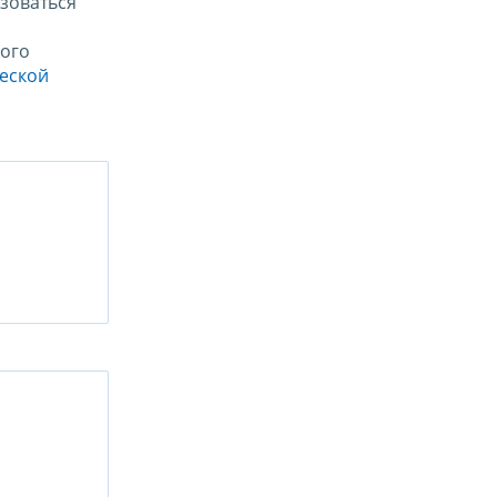
зоваться
ого
ческой