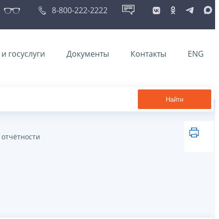
8-800-222-2222
и госуслуги
Документы
Контакты
ENG
Найти
 отчётности