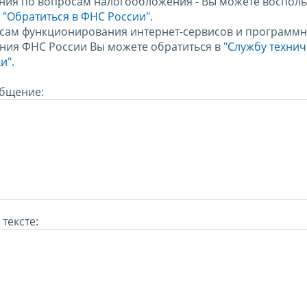
ния по вопросам налогообложения - Вы можете восполь
м
"Обратиться в ФНС России"
.
сам функционирования интернет-сервисов и программн
ния ФНС России Вы можете обратиться в
"Службу техни
и".
бщение:
тексте: