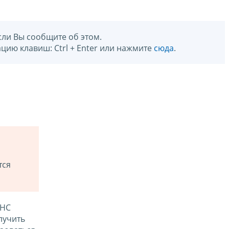
сли Вы сообщите об этом.
цию клавиш: Ctrl + Enter или нажмите
сюда
.
тся
ФНС
лучить