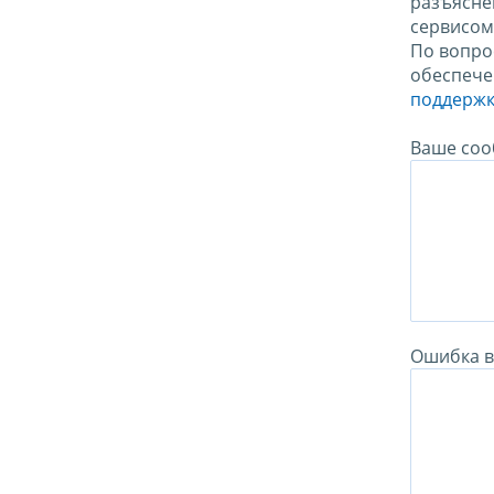
разъясне
сервисо
По вопро
обеспече
поддержк
Ваше соо
Ошибка в 