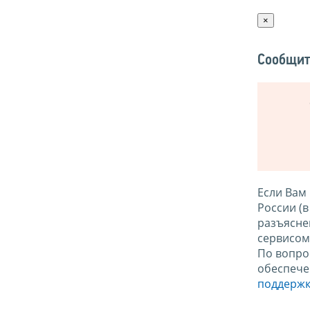
×
Сообщит
Если Вам
России (
разъясне
сервисо
По вопро
обеспече
поддержк