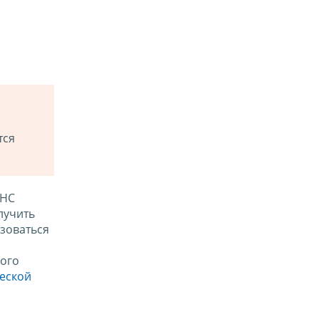
тся
ФНС
лучить
зоваться
ого
ческой