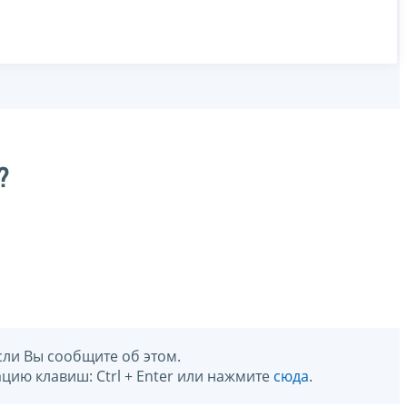
?
сли Вы сообщите об этом.
цию клавиш: Ctrl + Enter или нажмите
сюда
.