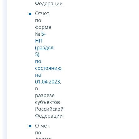
Федерации
Отчет
по
форме
№
5-
НП
(раздел
5)
по
состоянию
на
01.04.2023
,
в
разрезе
субъектов
Российской
Федерации
Отчет
по