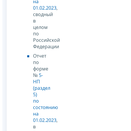
на
01.02.2023
,
сводный
в
целом
по
Российской
Федерации
Отчет
по
форме
№
5-
НП
(раздел
5)
по
состоянию
на
01.02.2023
,
в