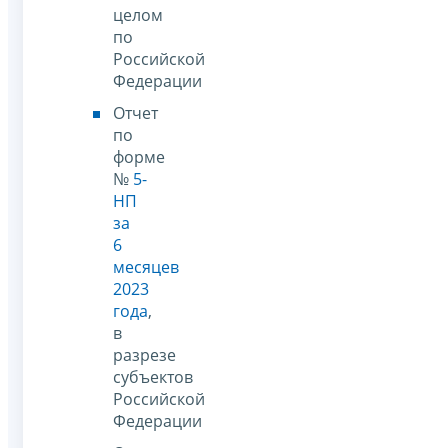
целом
по
Российской
Федерации
Отчет
по
форме
№
5-
НП
за
6
месяцев
2023
года
,
в
разрезе
субъектов
Российской
Федерации