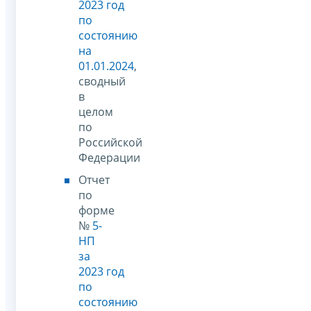
2023 год
по
состоянию
на
01.01.2024
,
сводный
в
целом
по
Российской
Федерации
Отчет
по
форме
№
5-
НП
за
2023 год
по
состоянию