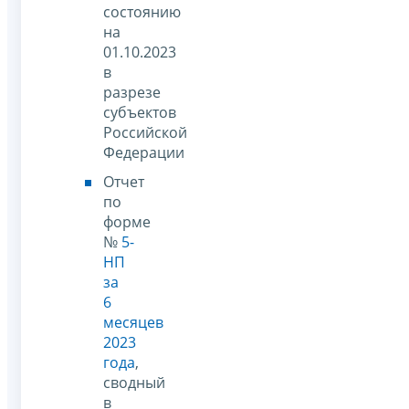
состоянию
на
01.10.2023
в
разрезе
субъектов
Российской
Федерации
Отчет
по
форме
№
5-
НП
за
6
месяцев
2023
года
,
сводный
в