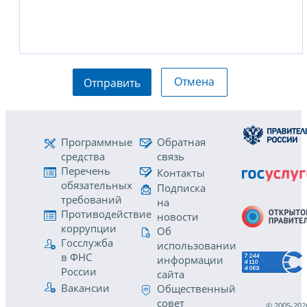
Отмена
Отправить
Программные
Обратная
средства
связь
Перечень
Контакты
обязательных
Подписка
требований
на
Противодействие
новости
коррупции
Об
Госслужба
использовании
в ФНС
информации
России
сайта
Вакансии
Общественный
совет
© 2005-202