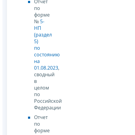
Отчет
по
форме
№
5-
НП
(раздел
5)
по
состоянию
на
01.08.2023
,
сводный
в
целом
по
Российской
Федерации
Отчет
по
форме