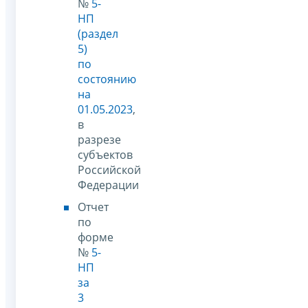
№
5-
НП
(раздел
5)
по
состоянию
на
01.05.2023
,
в
разрезе
субъектов
Российской
Федерации
Отчет
по
форме
№
5-
НП
за
3