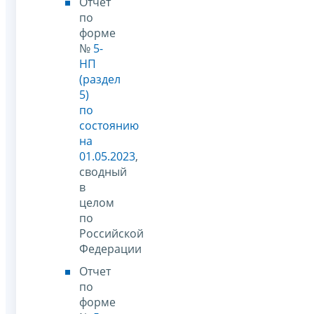
Отчет
по
форме
№
5-
НП
(раздел
5)
по
состоянию
на
01.05.2023
,
сводный
в
целом
по
Российской
Федерации
Отчет
по
форме