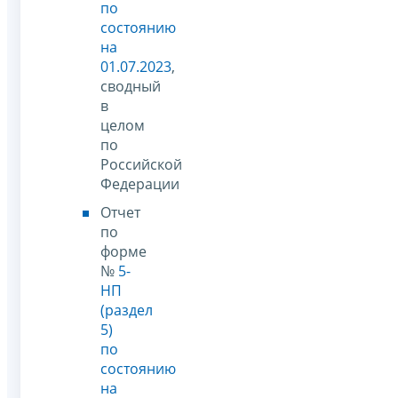
по
состоянию
на
01.07.2023
,
сводный
в
целом
по
Российской
Федерации
Отчет
по
форме
№
5-
НП
(раздел
5)
по
состоянию
на