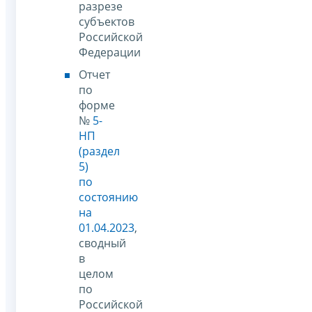
разрезе
субъектов
Российской
Федерации
Отчет
по
форме
№
5-
НП
(раздел
5)
по
состоянию
на
01.04.2023
,
сводный
в
целом
по
Российской