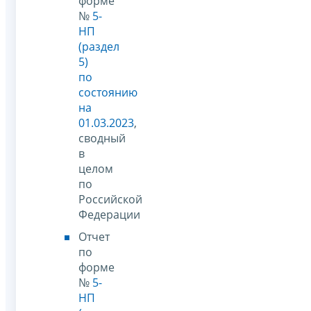
форме
№
5-
НП
(раздел
5)
по
состоянию
на
01.03.2023
,
сводный
в
целом
по
Российской
Федерации
Отчет
по
форме
№
5-
НП