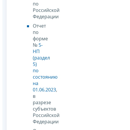
по
Российской
Федерации
Отчет
по
форме
№
5-
НП
(раздел
5)
по
состоянию
на
01.06.2023
,
в
разрезе
субъектов
Российской
Федерации