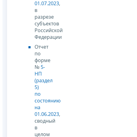
01.07.2023
,
в
разрезе
субъектов
Российской
Федерации
Отчет
по
форме
№
5-
НП
(раздел
5)
по
состоянию
на
01.06.2023
,
сводный
в
целом