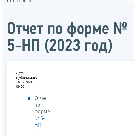
отчётности
Отчет по форме №
5-НП (2023 год)
Дата
публикации:
18.07.2024
09:00
Отчет
по
форме
№
5-
НП
за