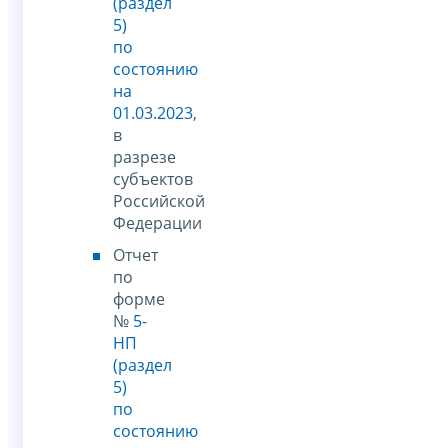
(раздел
5)
по
состоянию
на
01.03.2023
,
в
разрезе
субъектов
Российской
Федерации
Отчет
по
форме
№
5-
НП
(раздел
5)
по
состоянию