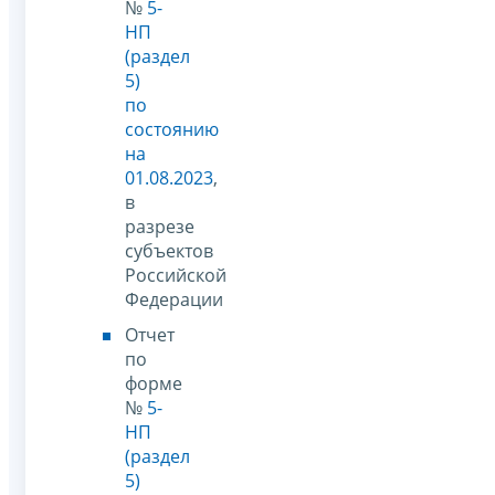
№
5-
НП
(раздел
5)
по
состоянию
на
01.08.2023
,
в
разрезе
субъектов
Российской
Федерации
Отчет
по
форме
№
5-
НП
(раздел
5)