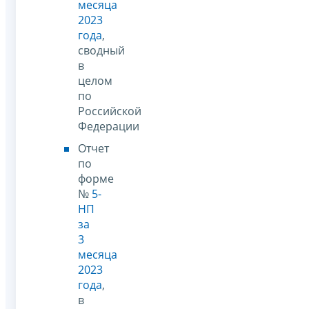
месяца
2023
года
,
сводный
в
целом
по
Российской
Федерации
Отчет
по
форме
№
5-
НП
за
3
месяца
2023
года
,
в