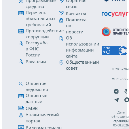
Программные
Обратная
средства
связь
Перечень
Контакты
обязательных
Подписка
требований
на
Противодействие
новости
коррупции
Об
Госслужба
использовании
в ФНС
информации
России
сайта
Вакансии
Общественный
совет
© 2005-202
ФНС Росси
Открытое
ведомство
Открытые
данные
СМЭВ
Дата
Аналитический
обновлени
портал
страницы
05.08.2026
Видеоматериалы