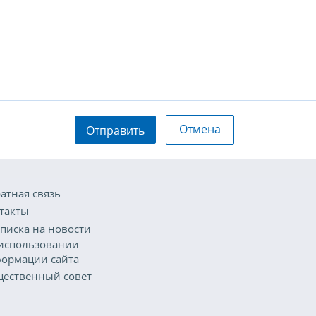
Отмена
Отправить
атная связь
такты
писка на новости
использовании
ормации сайта
ественный совет