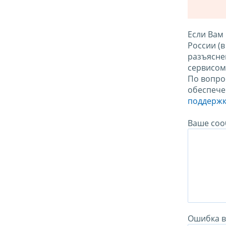
Если Вам
России (
разъясне
сервисо
По вопро
обеспече
поддержк
Ваше соо
Ошибка в 