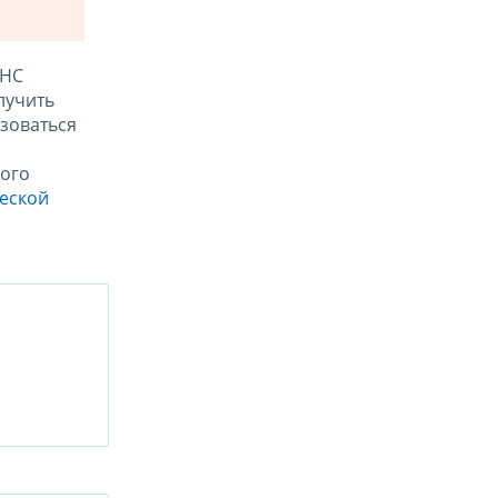
ФНС
лучить
зоваться
ого
ческой