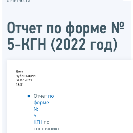
отчётности
Отчет по форме №
5-КГН (2022 год)
Дата
публикации:
04.07.2023
18:31
Отчет
по
форме
№
5-
КГН
по
состоянию