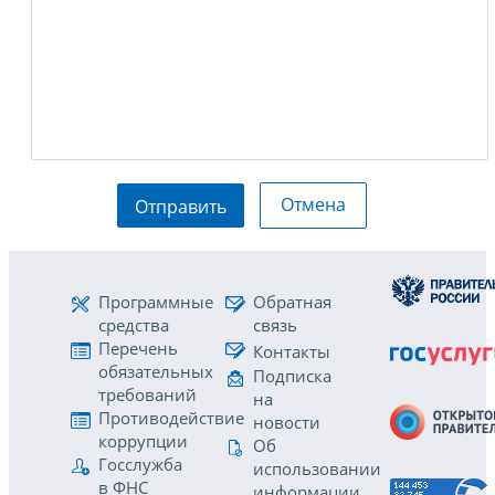
Отмена
Отправить
Программные
Обратная
средства
связь
Перечень
Контакты
обязательных
Подписка
требований
на
Противодействие
новости
коррупции
Об
Госслужба
использовании
в ФНС
информации