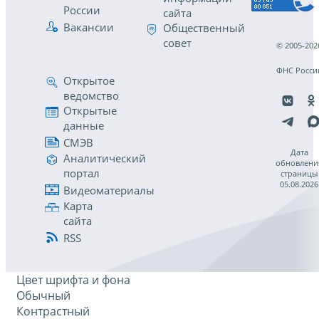
России
сайта
Вакансии
Общественный
совет
© 2005-202
ФНС Росси
Открытое
ведомство
Открытые
данные
СМЭВ
Дата
Аналитический
обновлени
портал
страницы
05.08.2026
Видеоматериалы
Карта
сайта
RSS
Цвет шрифта и фона
Обычный
Контрастный