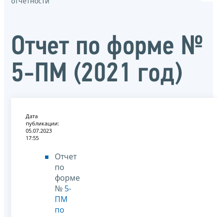
отчётности
Отчет по форме №
5-ПМ (2021 год)
Дата
публикации:
05.07.2023
17:55
Отчет
по
форме
№
5-
ПМ
по