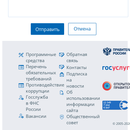
Отмена
Отправить
Программные
Обратная
средства
связь
Перечень
Контакты
обязательных
Подписка
требований
на
Противодействие
новости
коррупции
Об
Госслужба
использовании
в ФНС
информации
России
сайта
Вакансии
Общественный
совет
© 2005-202