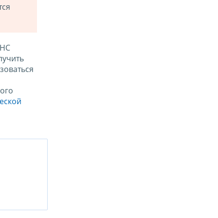
тся
ФНС
лучить
зоваться
ого
ческой