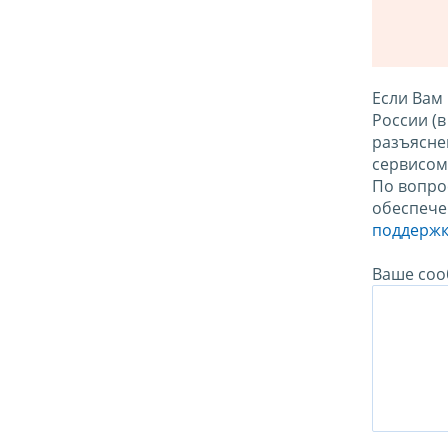
Если Вам
России (
разъясне
сервисо
По вопро
обеспече
поддержк
Ваше соо