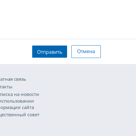
Отмена
Отправить
атная связь
такты
писка на новости
использовании
ормации сайта
ественный совет