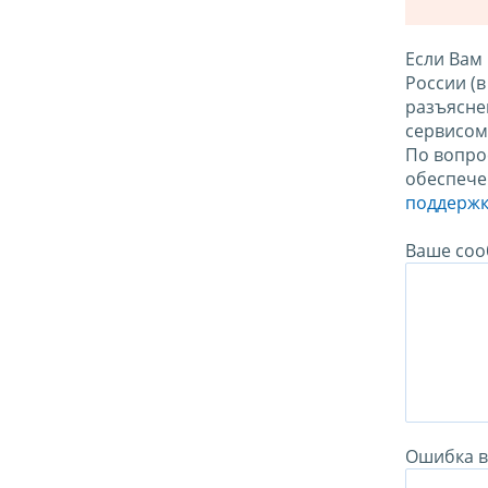
Если Вам
России (
разъясне
сервисо
По вопро
обеспече
поддержк
Ваше соо
Ошибка в 