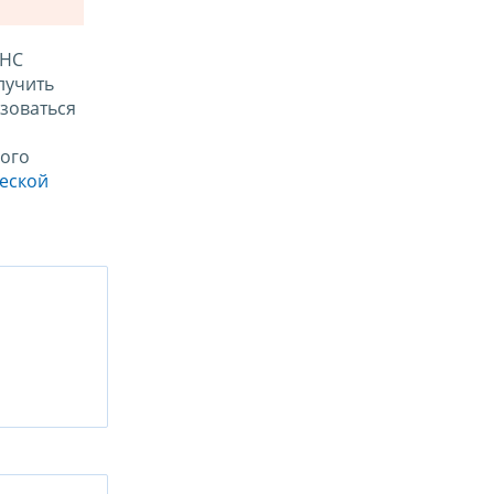
ФНС
лучить
зоваться
ого
ческой