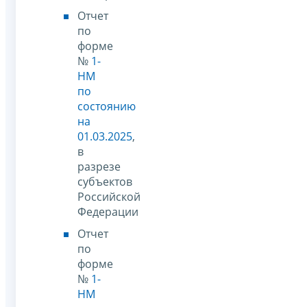
Отчет
по
форме
№
1-
НМ
по
состоянию
на
01.03.2025
,
в
разрезе
субъектов
Российской
Федерации
Отчет
по
форме
№
1-
НМ