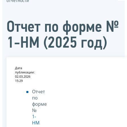
отчётности
Отчет по форме №
1-НМ (2025 год)
Дата
публикации:
02.03.2026
15:29
Отчет
по
форме
№
1-
НМ