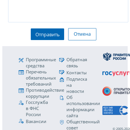
Отмена
Отправить
Программные
Обратная
средства
связь
Перечень
Контакты
обязательных
Подписка
требований
на
Противодействие
новости
коррупции
Об
Госслужба
использовании
в ФНС
информации
России
сайта
Вакансии
Общественный
совет
© 2005-202