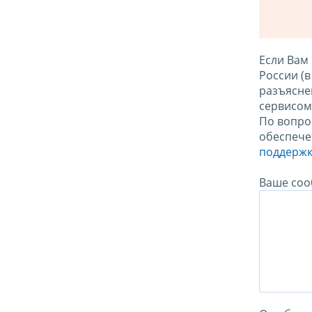
Если Вам
России (
разъясне
сервисо
По вопро
обеспече
поддержк
Ваше соо