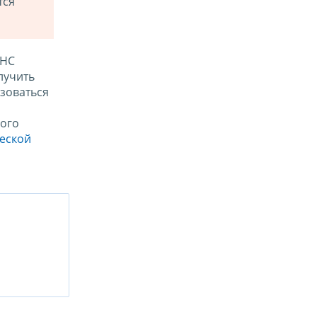
тся
ФНС
лучить
зоваться
ого
ческой